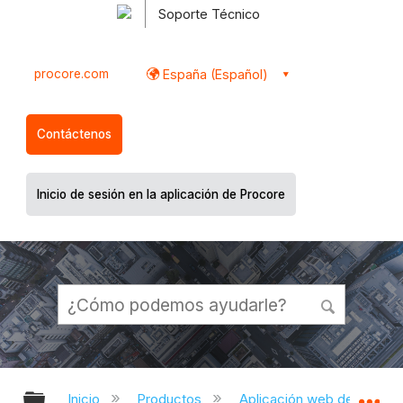
Soporte Técnico
procore.com
España (Español)
Contáctenos
Inicio de sesión en la aplicación de Procore
Expandir/contraer jerarquía global
Ex
Inicio
Productos
Aplicación web de Proco