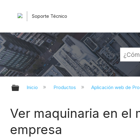
Soporte Técnico
Expandir/contraer jerarquía globa
Inicio
Productos
Aplicación web de Pr
Ver maquinaria en el 
empresa