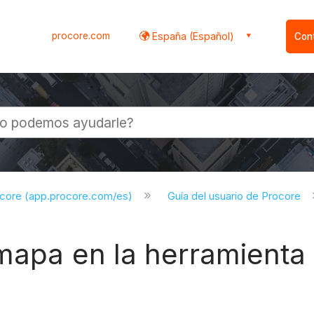
procore.com
España (Español)
Con
l
ocore (app.procore.com/es)
Guía del usuario de Procore
mapa en la herramienta