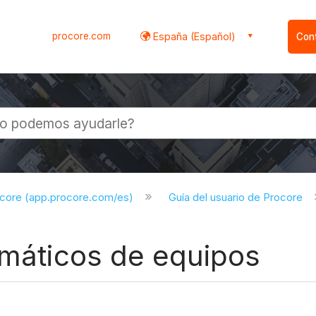
procore.com
España (Español)
Con
l
ocore (app.procore.com/es)
Guía del usuario de Procore
emáticos de equipos