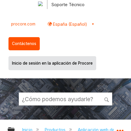
Soporte Técnico
procore.com
España (Español)
Contáctenos
Inicio de sesión en la aplicación de Procore
Expandir/contraer jerarquía global
Ex
Inicio
Productos
Aplicación web de Proco