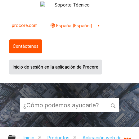
Soporte Técnico
procore.com
España (Español)
Contáctenos
Inicio de sesión en la aplicación de Procore
Expandir/contraer jerarquía global
Ex
Inicio
Productos
Aplicación web de Proco