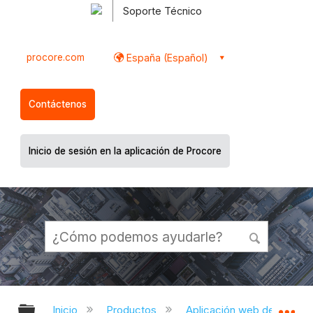
Soporte Técnico
procore.com
España (Español)
Contáctenos
Inicio de sesión en la aplicación de Procore
Expandir/contraer jerarquía global
Ex
Inicio
Productos
Aplicación web de Proco