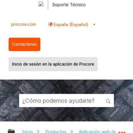
Soporte Técnico
procore.com
España (Español)
Contáctenos
Inicio de sesión en la aplicación de Procore
Expandir/contraer jerarquía global
Ex
Inicio
Productos
Aplicación web de Proco