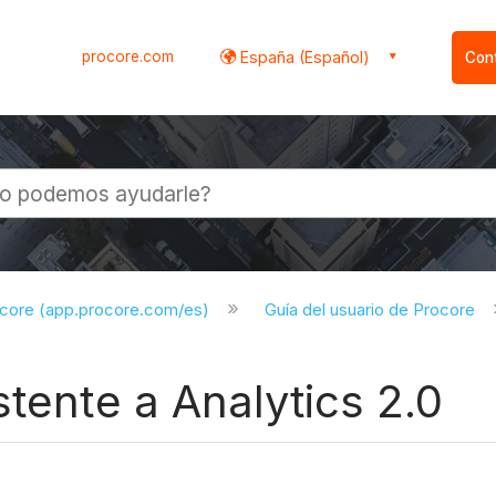
procore.com
España (Español)
Con
l
ocore (app.procore.com/es)
Guía del usuario de Procore
stente a Analytics 2.0