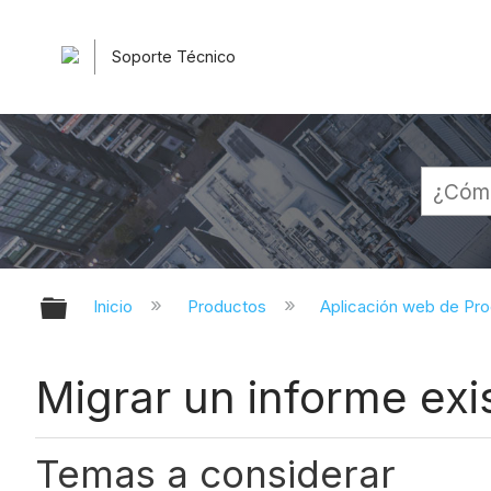
Soporte Técnico
Expandir/contraer jerarquía globa
Inicio
Productos
Aplicación web de Pr
Migrar un informe exi
Temas a considerar