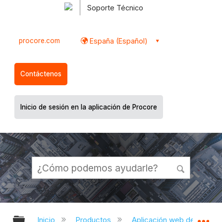
Soporte Técnico
procore.com
España (Español)
Contáctenos
Inicio de sesión en la aplicación de Procore
Expandir/contraer jerarquía global
Ex
Inicio
Productos
Aplicación web de Proco