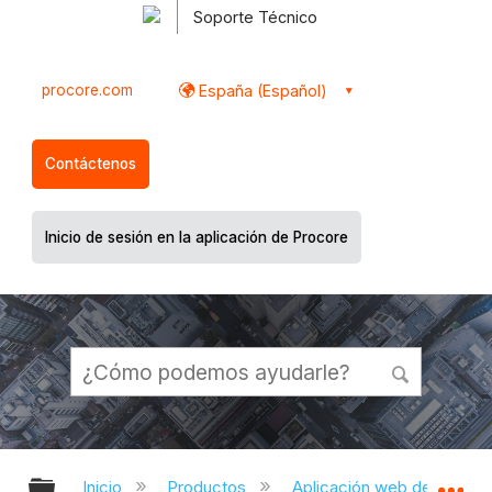
Soporte Técnico
procore.com
España (Español)
Contáctenos
Inicio de sesión en la aplicación de Procore
Expandir/contraer jerarquía global
Ex
Inicio
Productos
Aplicación web de Proco