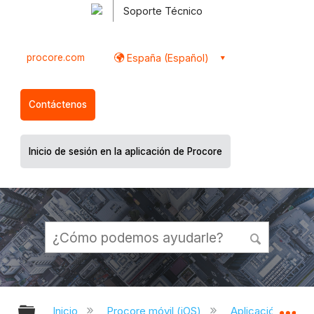
Soporte Técnico
procore.com
España (Español)
Contáctenos
Inicio de sesión en la aplicación de Procore
Expandir/contraer jerarquía global
Ex
Inicio
Procore móvil (iOS)
Aplicación Procor