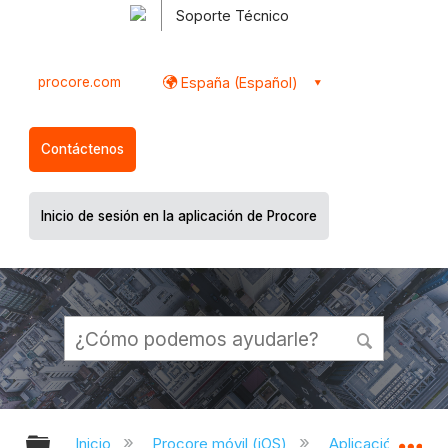
Soporte Técnico
procore.com
España (Español)
Contáctenos
Inicio de sesión en la aplicación de Procore
Expandir/contraer jerarquía global
Ex
Inicio
Procore móvil (iOS)
Aplicación Procor