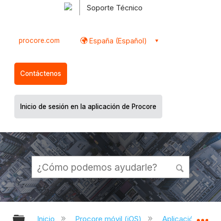
Soporte Técnico
procore.com
España (Español)
Contáctenos
Inicio de sesión en la aplicación de Procore
Expandir/contraer jerarquía global
Ex
Inicio
Procore móvil (iOS)
Aplicación Procor