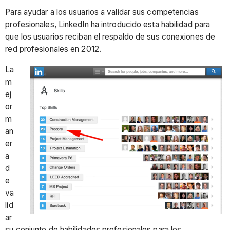
Para ayudar a los usuarios a validar sus competencias
profesionales, LinkedIn ha introducido esta habilidad para
que los usuarios reciban el respaldo de sus conexiones de
red profesionales en 2012.
La
m
ej
or
m
an
er
a
d
e
va
lid
ar
su conjunto de habilidades profesionales para los