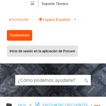
Soporte Técnico
procore.com
España (Español)
Contáctenos
Inicio de sesión en la aplicación de Procore
Expandir/contraer jerarquía global
Ex
Inicio
PREGUNTAS FRECUENTES
¿