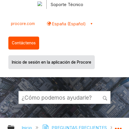
Soporte Técnico
procore.com
España (Español)
Contáctenos
Inicio de sesión en la aplicación de Procore
Expandir/contraer jerarquía global
Ex
Inicio
PREGUNTAS FRECUENTES
¿