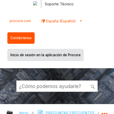
Soporte Técnico
procore.com
España (Español)
Contáctenos
Inicio de sesión en la aplicación de Procore
Expandir/contraer jerarquía global
Ex
Inicio
PREGUNTAS FRECUENTES
¿