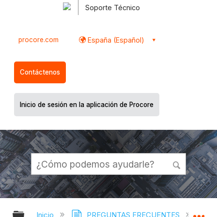
Soporte Técnico
procore.com
España (Español)
Contáctenos
Inicio de sesión en la aplicación de Procore
Expandir/contraer jerarquía global
Ex
Inicio
PREGUNTAS FRECUENTES
¿