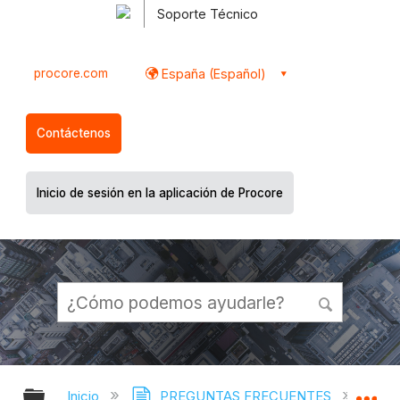
Soporte Técnico
procore.com
España (Español)
Contáctenos
Inicio de sesión en la aplicación de Procore
Expandir/contraer jerarquía global
Ex
Inicio
PREGUNTAS FRECUENTES
¿