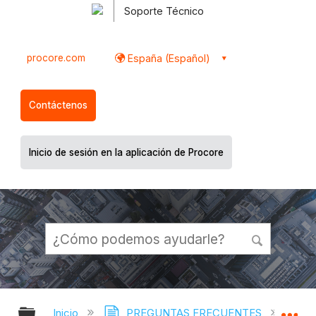
Soporte Técnico
procore.com
España (Español)
Contáctenos
Inicio de sesión en la aplicación de Procore
Expandir/contraer jerarquía global
Ex
Inicio
PREGUNTAS FRECUENTES
¿