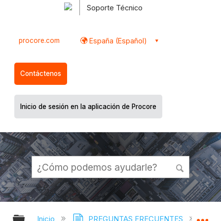
Soporte Técnico
procore.com
España (Español)
Contáctenos
Inicio de sesión en la aplicación de Procore
Expandir/contraer jerarquía global
Ex
Inicio
PREGUNTAS FRECUENTES
¿