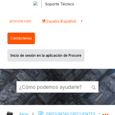
Soporte Técnico
procore.com
España (Español)
Contáctenos
Inicio de sesión en la aplicación de Procore
Expandir/contraer jerarquía global
Ex
Inicio
PREGUNTAS FRECUENTES
¿