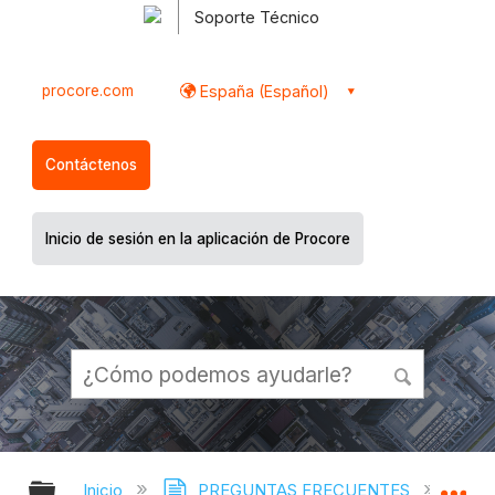
Soporte Técnico
procore.com
España (Español)
Contáctenos
Inicio de sesión en la aplicación de Procore
Expandir/contraer jerarquía global
Ex
Inicio
PREGUNTAS FRECUENTES
¿