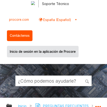
Soporte Técnico
procore.com
España (Español)
Contáctenos
Inicio de sesión en la aplicación de Procore
Expandir/contraer jerarquía global
Ex
Inicio
PREGUNTAS FRECUENTES
¿