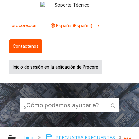
Soporte Técnico
procore.com
España (Español)
Contáctenos
Inicio de sesión en la aplicación de Procore
Expandir/contraer jerarquía global
Ex
Inicio
PREGUNTAS FRECUENTES
¿