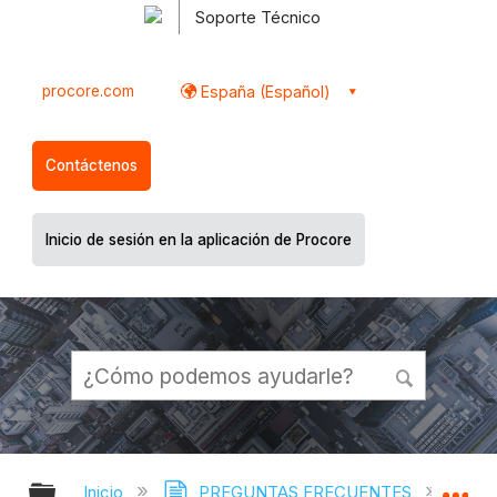
Soporte Técnico
procore.com
España (Español)
Contáctenos
Inicio de sesión en la aplicación de Procore
Expandir/contraer jerarquía global
Ex
Inicio
PREGUNTAS FRECUENTES
¿