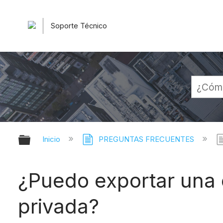
Soporte Técnico
Expandir/contraer jerarquía globa
Inicio
PREGUNTAS FRECUENTES
¿Puedo exportar una 
privada?