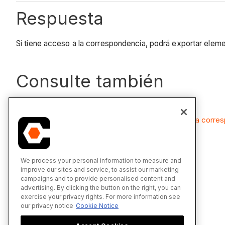
Respuesta
Si tiene acceso a la correspondencia, podrá exportar elem
Consulte también
Permisos
¿Cómo configuro los ajustes de privacidad de una corre
We process your personal information to measure and
improve our sites and service, to assist our marketing
campaigns and to provide personalised content and
advertising. By clicking the button on the right, you can
exercise your privacy rights. For more information see
our privacy notice
Cookie Notice