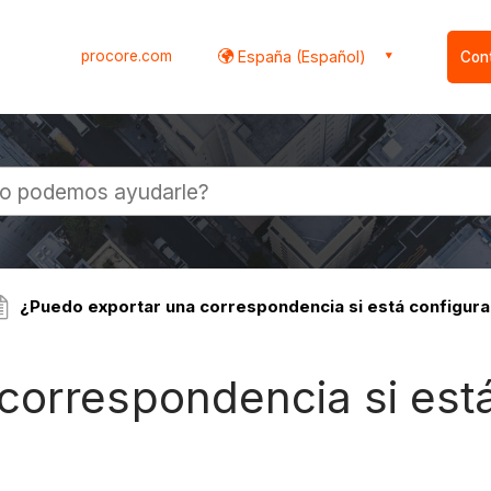
procore.com
España (Español)
Con
l
¿Puedo exportar una correspondencia si está configur
correspondencia si est