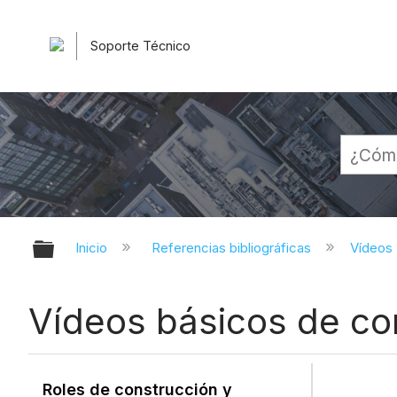
Soporte Técnico
Expandir/contraer jerarquía globa
Inicio
Referencias bibliográficas
Vídeos
Vídeos básicos de co
Roles de construcción y