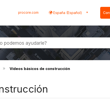
procore.com
España (Español)
Con
l
Vídeos básicos de construcción
nstrucción