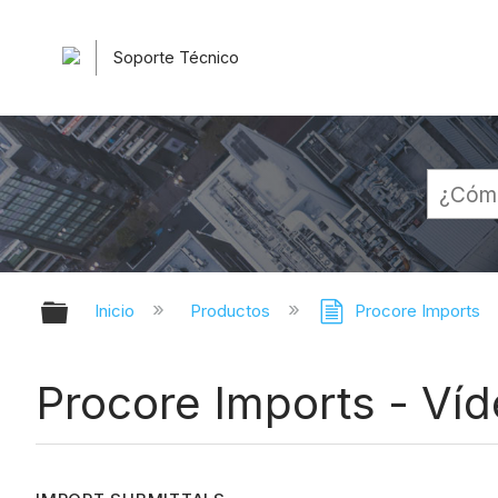
Soporte Técnico
Expandir/contraer jerarquía globa
Inicio
Productos
Procore Imports
Procore Imports - Ví