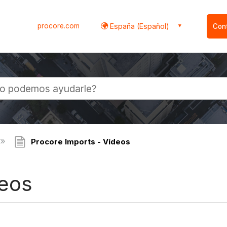
procore.com
España (Español)
Con
l
Procore Imports - Vídeos
deos