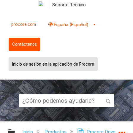
Soporte Técnico
procore.com
España (Español)
Contáctenos
Inicio de sesión en la aplicación de Procore
Expandir/contraer jerarquía global
Ex
Inicio
Productos
Procore Drive
Ho