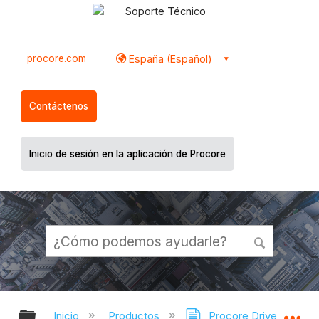
Soporte Técnico
procore.com
España (Español)
Contáctenos
Inicio de sesión en la aplicación de Procore
Expandir/contraer jerarquía global
Ex
Inicio
Productos
Procore Drive
Fo