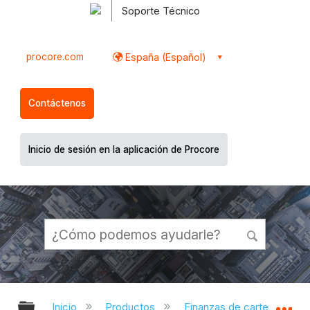
Soporte Técnico
procore.com
España (Español)
Contáctenos
Inicio de sesión en la aplicación de Procore
Expandir/contraer jerarquía global
Ex
Inicio
Productos
Finanzas de cartera y Plani