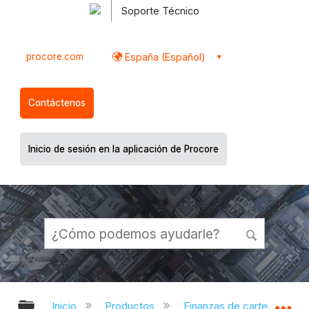
Soporte Técnico
procore.com
España (Español)
Contáctenos
Inicio de sesión en la aplicación de Procore
Expandir/contraer jerarquía global
Ex
Inicio
Productos
Finanzas de cartera y Plani