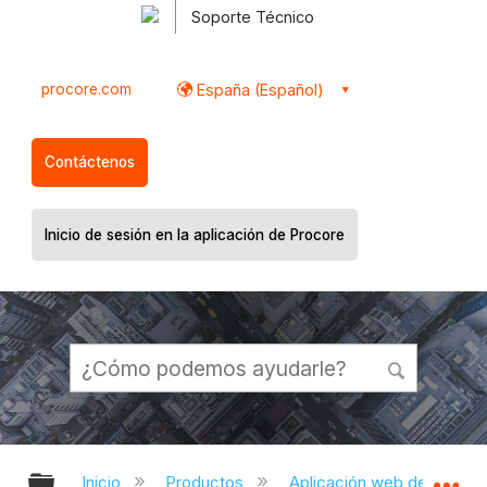
Soporte Técnico
procore.com
España (Español)
Contáctenos
Inicio de sesión en la aplicación de Procore
Expandir/contraer jerarquía global
Ex
Inicio
Productos
Aplicación web de Proco