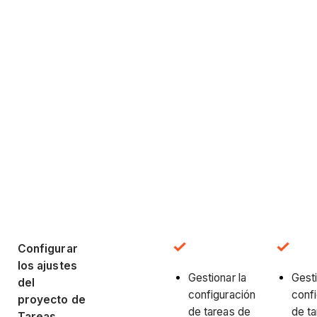
Configurar
los ajustes
Gestionar la
Gesti
del
configuración
conf
proyecto de
de tareas de
de t
Tareas