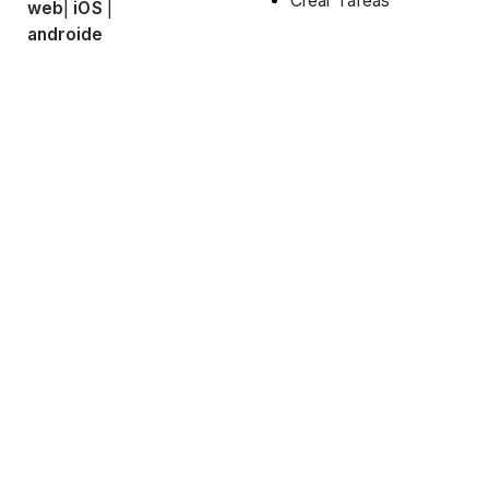
Crear Tareas
web
|
iOS
|
androide