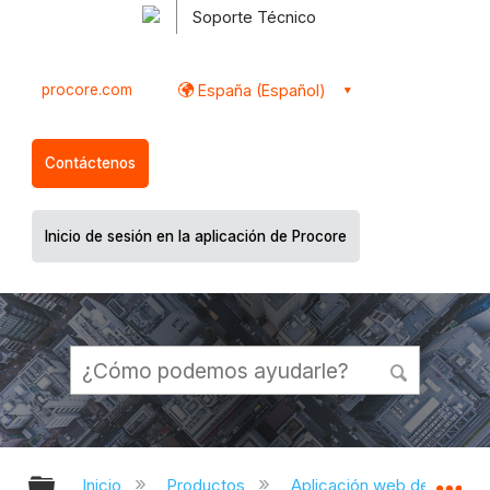
Soporte Técnico
procore.com
España (Español)
Contáctenos
Inicio de sesión en la aplicación de Procore
Expandir/contraer jerarquía global
Ex
Inicio
Productos
Aplicación web de Proco