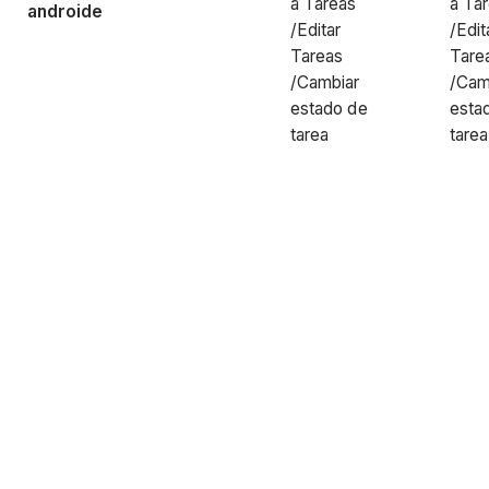
a Tareas
a Ta
androide
/Editar
/Edit
Tareas
Tare
/Cambiar
/Cam
estado de
esta
tarea
tarea