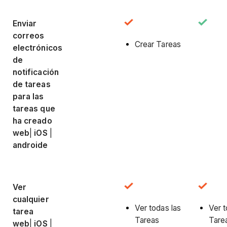
Enviar
correos
Crear Tareas
electrónicos
de
notificación
de tareas
para las
tareas que
ha creado
web
|
iOS
|
androide
Ver
cualquier
Ver todas las
Ver t
tarea
Tareas
Tare
web
|
iOS
|