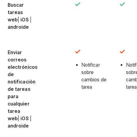
Buscar
tareas
web
|
iOS
|
androide
Enviar
correos
Notificar
Notif
electrónicos
sobre
sobr
de
cambios de
camb
notificación
tarea
tarea
de tareas
para
cualquier
tarea
web
|
iOS
|
androide