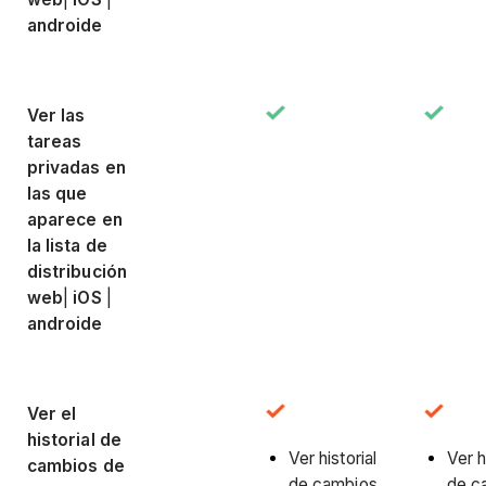
androide
Ver las
tareas
privadas en
las que
aparece en
la lista de
distribución
web
|
iOS
|
androide
Ver el
historial de
Ver historial
Ver h
cambios de
de cambios
de c