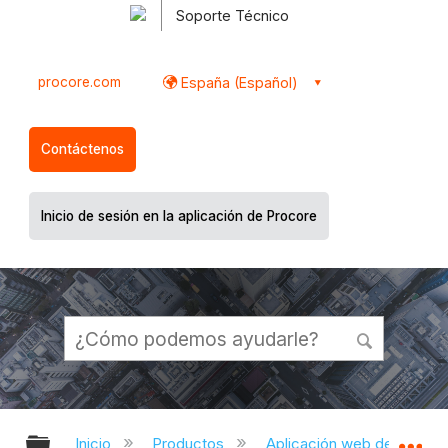
Soporte Técnico
procore.com
España (Español)
Contáctenos
Inicio de sesión en la aplicación de Procore
Expandir/contraer jerarquía global
Ex
Inicio
Productos
Aplicación web de Proco