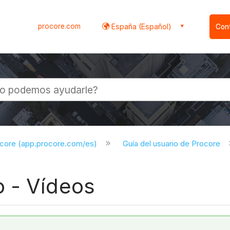
procore.com
España (Español)
Con
l
ocore (app.procore.com/es)
Guía del usuario de Procore
 - Vídeos