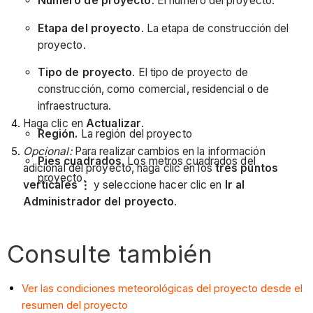
Número de proyecto
. El número del proyecto.
Etapa del proyecto
. La etapa de construcción del
proyecto.
Tipo de proyecto
. El tipo de proyecto de
construcción, como comercial, residencial o de
infraestructura.
Haga clic en
Actualizar
.
Región.
La región del proyecto
Opcional:
Para realizar cambios en la información
Pies cuadrados
. Los metros cuadrados del
adicional del proyecto, haga clic en los
tres puntos
proyecto.
verticales
y seleccione hacer clic en
Ir al
Administrador del proyecto
.
Consulte también
Ver las condiciones meteorológicas del proyecto desde el
resumen del proyecto