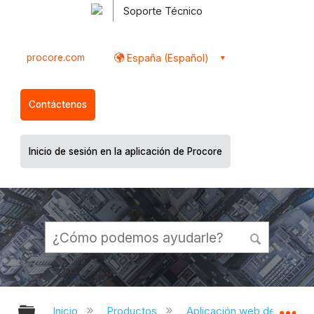
Soporte Técnico
procore.com
España (Español)
Contáctenos
Inicio de sesión en la aplicación de Procore
Expandir/contraer jerarquía global
Ex
Inicio
Productos
Aplicación web de Proco