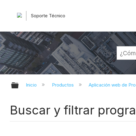
Soporte Técnico
Expandir/contraer jerarquía globa
Inicio
Productos
Aplicación web de Pr
Buscar y filtrar prog