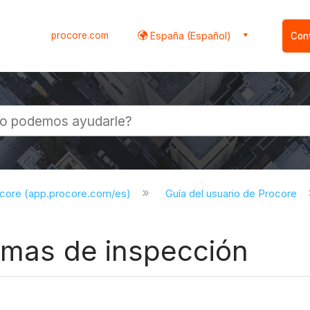
procore.com
España (Español)
Con
l
ocore (app.procore.com/es)
Guía del usuario de Procore
ramas de inspección