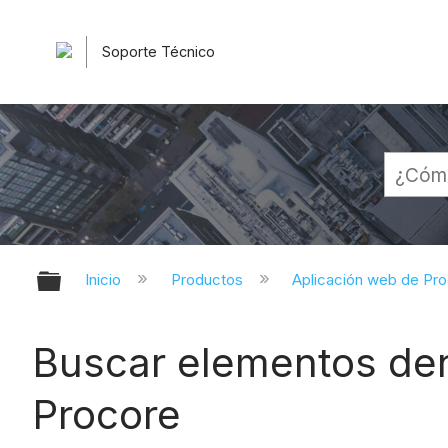
Soporte Técnico
Expandir/contraer jerarquía globa
Inicio
Productos
Aplicación web de Pr
Buscar elementos den
Procore