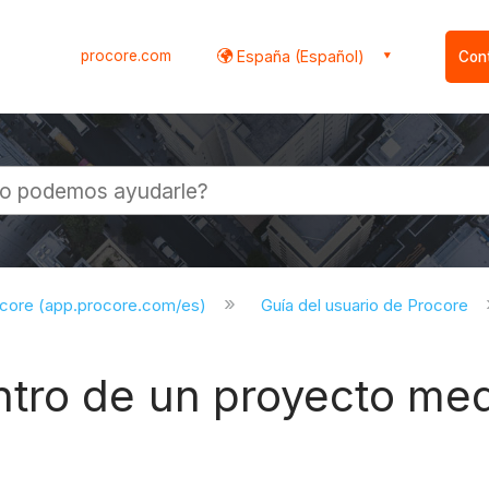
procore.com
España (Español)
Con
l
ocore (app.procore.com/es)
Guía del usuario de Procore
tro de un proyecto med