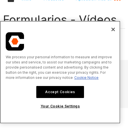
Formularios - Vídeos
We process your personal information to measure and improve
our sites and service, to assist our marketing campaigns and to
provide personalised content and advertising. By clicking the
button on the right, you can exercise your privacy rights. For
more information see our privacy notice
Cookie Notice
© 2025 Procore Technologies, Inc.
Accept Cookies
Aviso de privacidad
Términos de uso
procore.com
Iniciar sesión
Your Cookie Settings