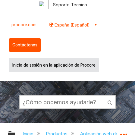
Soporte Técnico
procore.com
España (Español)
Contáctenos
Inicio de sesión en la aplicación de Procore
Expandir/contraer jerarquía global
Ex
Inicio
Productos
Aplicación web de Proco