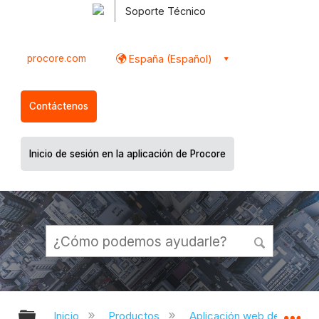
Soporte Técnico
procore.com
España (Español)
Contáctenos
Inicio de sesión en la aplicación de Procore
Expandir/contraer jerarquía global
Ex
Inicio
Productos
Aplicación web de Proco