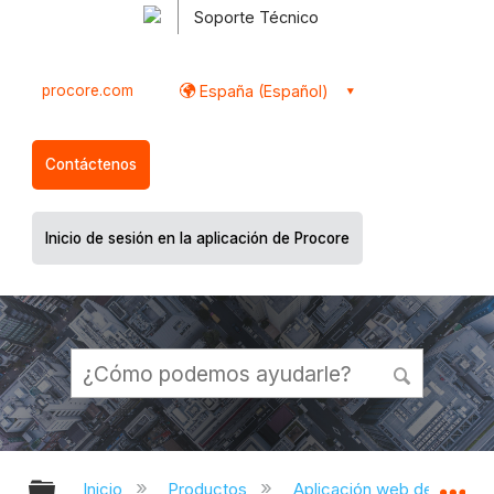
Soporte Técnico
procore.com
España (Español)
Contáctenos
Inicio de sesión en la aplicación de Procore
Expandir/contraer jerarquía global
Ex
Inicio
Productos
Aplicación web de Proco