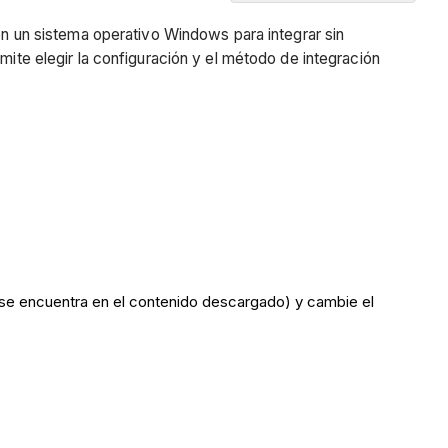
Resumen
 en un sistema operativo Windows para integrar sin
Requisitos
mite elegir la configuración y el método de integración
Pasos
Preparar
el
paquete
Instalar
dependencias
Generar
configuración
Configurar
e se encuentra en el contenido descargado) y cambie el
trabajos
cron
y
ejecución
inmediata
(opcional)