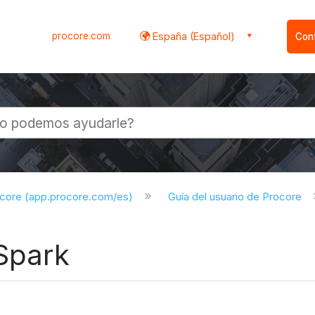
procore.com
España (Español)
Con
l
ocore (app.procore.com/es)
Guía del usuario de Procore
Spark