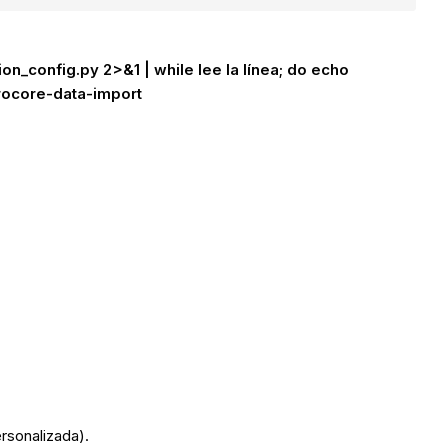
_config.py 2>&1 | while lee la línea; do echo
rocore-data-import
rsonalizada).