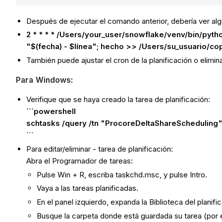
Después de ejecutar el comando anterior, debería ver algo
2 * * * * /Users/your_user/snowflake/venv/bin/pyth
"$(fecha) - $línea"; hecho >> /Users/su_usuario/c
También puede ajustar el cron de la planificación o elimina
Para Windows:
Verifique que se haya creado la tarea de planificación:
```powershell
schtasks /query /tn "ProcoreDeltaShareScheduling" 
```
Para editar/eliminar - tarea de planificación:
Abra el Programador de tareas:
Pulse Win + R, escriba taskchd.msc, y pulse Intro.
Vaya a las tareas planificadas.
En el panel izquierdo, expanda la Biblioteca del planifi
Busque la carpeta donde está guardada su tarea (por e