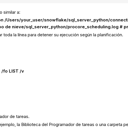
 similar a:
on /Users/your_user/snowflake/sql_server_python/connection
opo de nieve/sql_server_python/procore_scheduling.log # p
r toda la línea para detener su ejecución según la planificación.
/fo LIST /v
cador de tareas.
jemplo, la Biblioteca del Programador de tareas o una carpeta pe