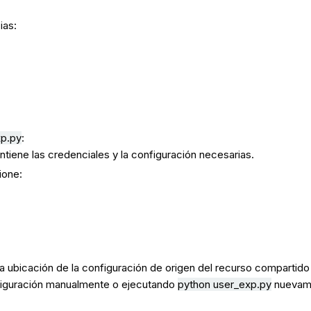
ias:
xp.py
:
tiene las credenciales y la configuración necesarias.
ione:
 ubicación de la configuración de origen del recurso compartido de
onfiguración manualmente o ejecutando
python user_exp.py
nuevam