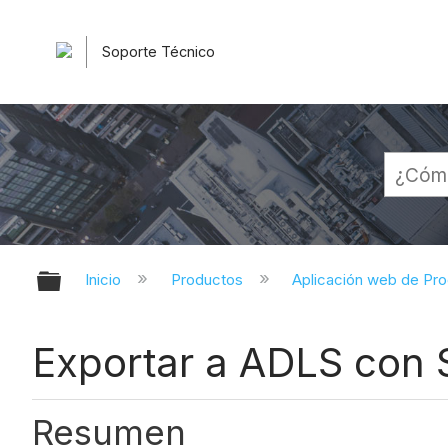
Soporte Técnico
Expandir/contraer jerarquía globa
Inicio
Productos
Aplicación web de Pr
Exportar a ADLS con 
Resumen