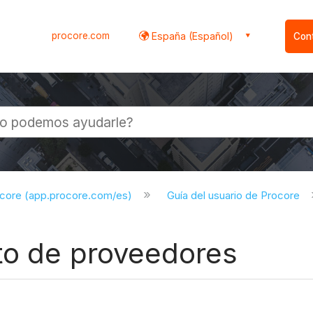
procore.com
España (Español)
Con
l
ocore (app.procore.com/es)
Guía del usuario de Procore
to de proveedores