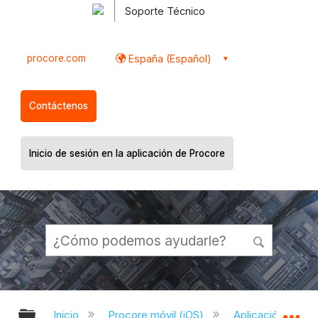
Soporte Técnico
procore.com
España (Español)
Contáctenos
Inicio de sesión en la aplicación de Procore
Expandir/contraer jerarquía global
Ex
Inicio
Procore móvil (iOS)
Aplicación Procor