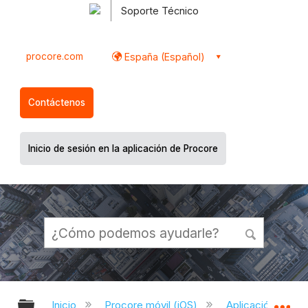
Soporte Técnico
procore.com
España (Español)
Contáctenos
Inicio de sesión en la aplicación de Procore
Expandir/contraer jerarquía global
Ex
Inicio
Procore móvil (iOS)
Aplicación Procor