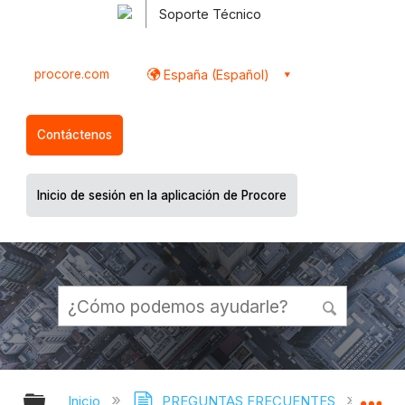
Soporte Técnico
procore.com
España (Español)
Contáctenos
Inicio de sesión en la aplicación de Procore
Expandir/contraer jerarquía global
Ex
Inicio
PREGUNTAS FRECUENTES
¿