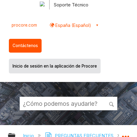
Soporte Técnico
procore.com
España (Español)
Contáctenos
Inicio de sesión en la aplicación de Procore
Expandir/contraer jerarquía global
Ex
Inicio
PREGUNTAS FRECUENTES
¿