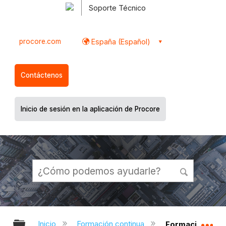
Soporte Técnico
procore.com
España (Español)
Contáctenos
Inicio de sesión en la aplicación de Procore
Expandir/contraer jerarquía global
Ex
Inicio
Formación continua
Formación cont